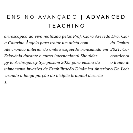
ENSINO AVANÇADO |
ADVANCED
TEACHING
a ao vivo realizada pelas Prof. Clara Azevedo
Dra. Clara Azevedo, dur
 Ângelo para tratar um atleta com
do Ombro — Curso Prátic
a anterior do ombro esquerdo transmitida em
2021. ConMed e Universid
durante o curso internacional Shoulder
coordenou com do Dr. Mi
roplasty Symposium 2023 para ensino da
o treino de uma reconstr
 invasiva de Estabilização Dinâmica Anterior
o Dr. León Ezagui e o Dr.
onga porção do bicípite braquial descrita